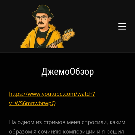
Перейти
к
содержимому
Навигация
ДжемоОбзор
по
записям
https://www.youtube.com/watch?
v=WS6mnwbrwpQ
На одном из стримов меня спросили, каким
образом я сочиняю композиции и я решил