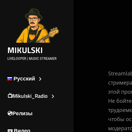
Перейти
к
содержимому
Нави
по
MIKULSKI
запи
LIVELOOPER | MUSIC STREAMER
Streamla
Русский
стримера
этой про
📺Mikulski_Radio
Не бойте
трудоемк
💿Релизы
чтобы ос
модерато
📼 Видео