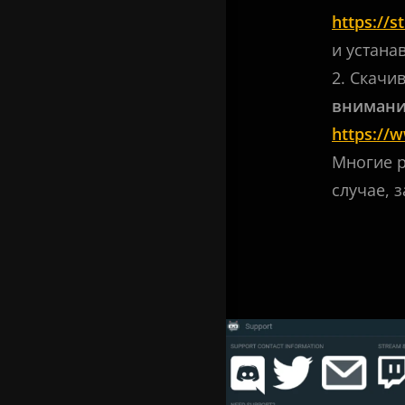
https://
и устана
2. Скачи
внимание
https://
Многие р
случае, 