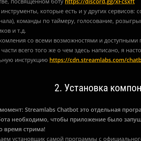
тве, посвященном боту
https://discord.gg/xFcsxft
 инструменты, которые есть и у других сервисов: 
нала), команды по таймеру, голосование, розыгры
ков и т.д.
комления со всеми возможностями и доступными 
части всего того же о чем здесь написано, я нас
ьную инструкцию
https://cdn.streamlabs.com/chat
2. Установка компо
омент: Streamlabs Chatbot это отдельная прогр
бота необходимо, чтобы приложение было запущ
о время стрима!
ваем установщик самой программы с официального