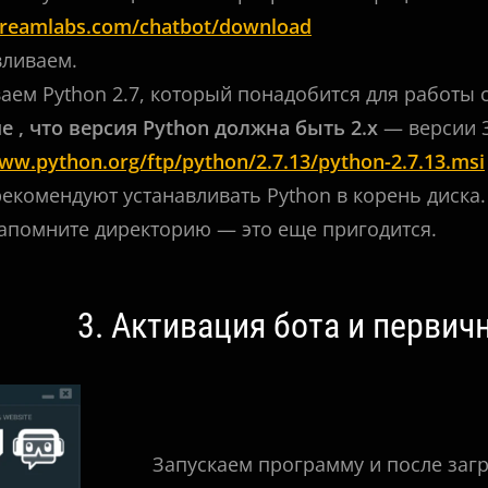
streamlabs.com/chatbot/download
вливаем.
ваем Python 2.7, который понадобится для работы
 , что версия Python должна быть 2.x
— версии 3
www.python.org/ftp/python/2.7.13/python-2.7.13.msi
екомендуют устанавливать Python в корень диска.
запомните директорию — это еще пригодится.
3. Активация бота
и первичн
Запускаем программу и после за