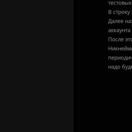
тестовых
В строку
Далее на
аккаунта
После эт
Никнеймы
периодич
надо буд