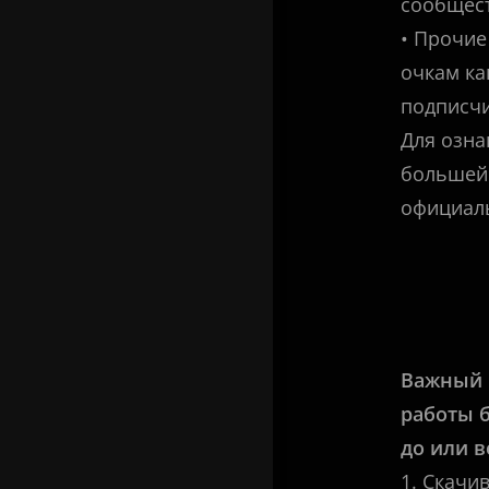
сообщес
• Прочие
очкам ка
подписчи
Для озна
большей 
официал
Важный м
работы 
до или в
1. Скачи