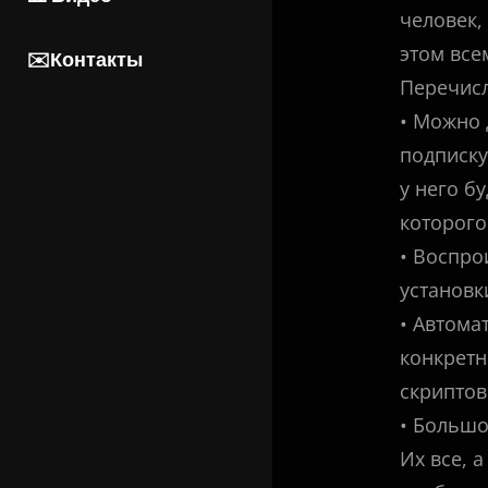
человек,
этом все
✉️Контакты
Перечисл
• Можно 
подписку
у него б
которого
• Воспро
установк
• Автома
конкретн
скриптов
• Большо
Их все, 