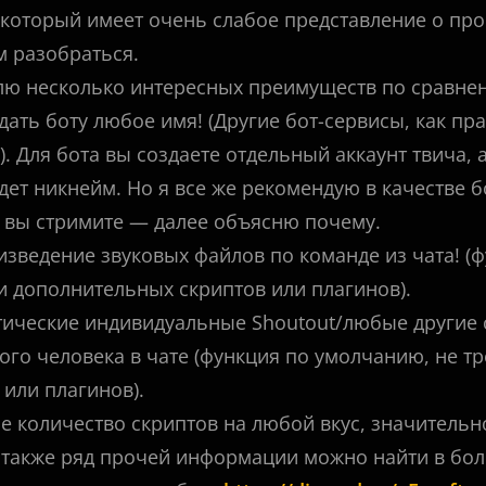
 который имеет очень слабое представление о пр
м разобраться.
ю несколько интересных преимуществ по сравне
дать боту любое имя! (Другие бот-сервисы, как пра
). Для бота вы создаете отдельный аккаунт твича,
удет никнейм. Но я все же рекомендую в качестве б
 вы стримите — далее объясню почему.
изведение звуковых файлов по команде из чата! (
и дополнительных скриптов или плагинов).
тические индивидуальные Shoutout/любые другие
ого человека в чате (функция по умолчанию, не т
 или плагинов).
е количество скриптов на любой вкус, значител
а также ряд прочей информации можно найти в бо